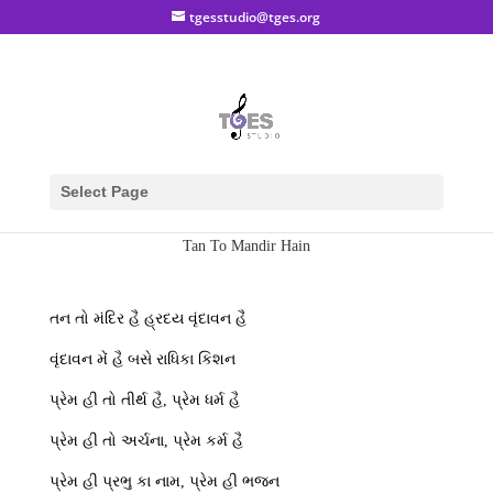
tgesstudio@tges.org
Select Page
Tan To Mandir Hain
તન તો મંદિર હૈ હ્રદય વૃંદાવન હૈ
વૃંદાવન મેં હૈ બસે રાધિકા કિશન
પ્રેમ હી તો તીર્થ હૈ, પ્રેમ ધર્મ હૈ
પ્રેમ હી તો અર્ચના, પ્રેમ કર્મ હૈ
પ્રેમ હી પ્રભુ કા નામ, પ્રેમ હી ભજન