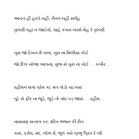
આવત હી હરતે નહીં, નૈનન નહી સનૈહ
તુલસી વહાં ન જાઈયે, ચાહે કંચન બરસે મેહ રે તુલસી
બુરા જો દેખન મૈ ચલા, બુરા ના મિલીયા કોઈ
જો દિલ ખોજા આપના, મુજ સે બુરા ના કોઈ … કબીર…
રહીમન ધાગા પ્રેમ કા, મત તોડો ચટકાય
તૂટે સે ફીર ના જુડે, જુડે તો ગાંઠ પડ જાય … રહીમ…
નારાયણ સત્સંગ કર, શીખ ભજન કી રીત
કામ, ક્રોધ, મદ, લોભ મેં, ભૂલ ગયે પ્રભુ પિ્રત રે બંદે