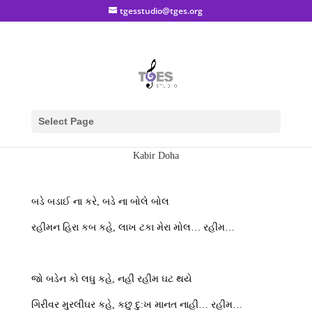
tgesstudio@tges.org
Select Page
Kabir Doha
બડે બડાઈ ના કરે, બડે ના બોલે બોલ
રહીમન હિરા કબ કહે, લાખ ટકા મેરા મોલ… રહીમ…
જો બડેન કો લઘુ કહે, નહીં રહીમ ઘટ થયે
ગિરીવર મુરલીઘર કહે, કછુ દુ:ખ માનત નાહી… રહીમ…