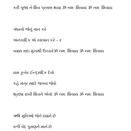
કરી પૂજા ને શિવ પ્રસન્ન થયા ૐ નમ: શિવાય ૐ નમ: શિવાય
ગંધરવો જેનું ગાન કરે
અનકાદિક એ રસપાન કરે – ર
વ્યાસ સદા મુખથી ઉચ્ચરેૐ નમ: શિવાય ૐ નમ: શિવાય
યમ કુબેર ઈન્દ્રાદિક દેવો
કહે મંત્ર સાદો જપવા જેવો
શ્રધ્ધા રાખી શિવને એવો ૐ નમ: શિવાય ૐ નમ: શિવાય
ઋષિ મુનિઓ જેને ધ્યાને છે
વળી વેદ પુરાણને માને છે