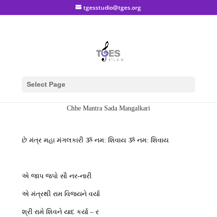
tgesstudio@tges.org
Select Page
Chhe Mantra Sada Mangalkari
છે મંત્ર મહા મંગલકારી ૐ નમ: શિવાય ૐ નમ: શિવાય
એ જાપ જપો સૌ નર-નારી
એ મંત્રથી રામ વિજયને વર્યા
શ્રી રામે શિવને યાદ કર્યા – ર